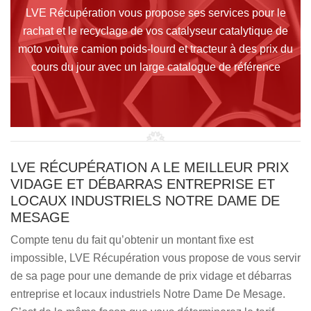
LVE Récupération vous propose ses services pour le
rachat et le recyclage de vos catalyseur catalytique de
moto voiture camion poids-lourd et tracteur à des prix du
cours du jour avec un large catalogue de référence
LVE RÉCUPÉRATION A LE MEILLEUR PRIX
VIDAGE ET DÉBARRAS ENTREPRISE ET
LOCAUX INDUSTRIELS NOTRE DAME DE
MESAGE
Compte tenu du fait qu’obtenir un montant fixe est
impossible, LVE Récupération vous propose de vous servir
de sa page pour une demande de prix vidage et débarras
entreprise et locaux industriels Notre Dame De Mesage.