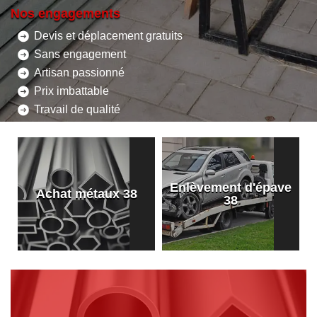
Nos engagements
Devis et déplacement gratuits
Sans engagement
Artisan passionné
Prix imbattable
Travail de qualité
Enlèvement d'épave
8
Achat métaux 38
38