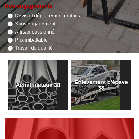
Nos engagements
Devis et déplacement gratuits
Sans engagement
Artisan passionné
Prix imbattable
Travail de qualité
Enlèvement d'épave
8
Achat métaux 38
38