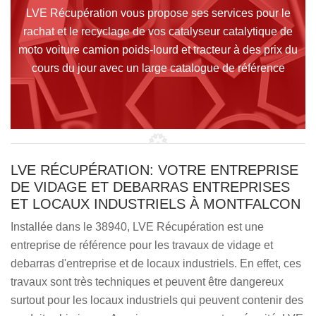
LVE Récupération vous propose ses services pour le
rachat et le recyclage de vos catalyseur catalytique de
moto voiture camion poids-lourd et tracteur à des prix du
cours du jour avec un large catalogue de référence
LVE RÉCUPÉRATION: VOTRE ENTREPRISE
DE VIDAGE ET DEBARRAS ENTREPRISES
ET LOCAUX INDUSTRIELS À MONTFALCON
Installée dans le 38940, LVE Récupération est une
entreprise de référence pour les travaux de vidage et
debarras d'entreprise et de locaux industriels. En effet, ces
travaux sont très techniques et peuvent être dangereux
surtout pour les locaux industriels qui peuvent contenir des