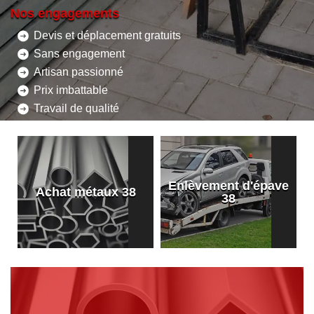
Nos engagements
Devis et déplacement gratuits
Sans engagement
Artisan passionné
Prix imbattable
Travail de qualité
Enlèvement d'épave
8
Achat métaux 38
38