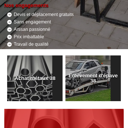
Nos engagements
Devis et déplacement gratuits
Sans engagement
Artisan passionné
Prix imbattable
Travail de qualité
Enlèvement d'épave
8
Achat métaux 38
38