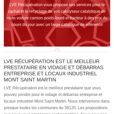
LVE Récupération vous propose ses services pour le
rachat et le recyclage de vos catalyseur catalytique de
moto voiture camion poids-lourd et tracteur à des prix du
cours du jour avec un large catalogue de référence
LVE RÉCUPÉRATION EST LE MEILLEUR
PRESTATAIRE EN VIDAGE ET DÉBARRAS
ENTREPRISE ET LOCAUX INDUSTRIEL
MONT SAINT MARTIN
LVE Récupération est le meilleur prestataire que vous
pouvez joindre pour le vidage et débarras entreprise et
locaux industriel Mont Saint Martin. Nous intervenons dans
presque toutes les communes du 38120. Les propositions