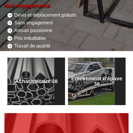
Nos engagements
Devis et déplacement gratuits
Sans engagement
Artisan passionné
Prix imbattable
Travail de qualité
Enlèvement d'épave
8
Achat métaux 38
38