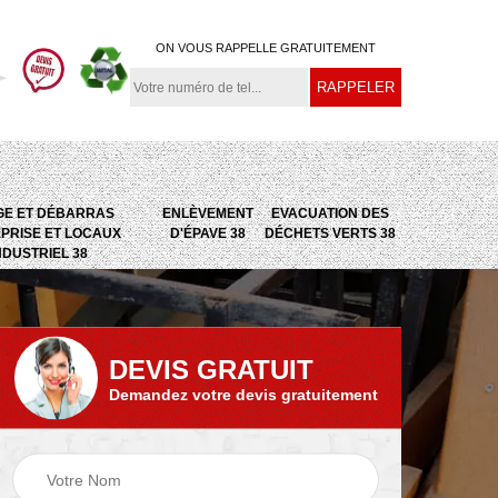
ON VOUS RAPPELLE GRATUITEMENT
GE ET DÉBARRAS
ENLÈVEMENT
EVACUATION DES
PRISE ET LOCAUX
D'ÉPAVE 38
DÉCHETS VERTS 38
NDUSTRIEL 38
DEVIS GRATUIT
Demandez votre devis gratuitement
e
Evacuation des
Epaviste 38
déchets verts 38