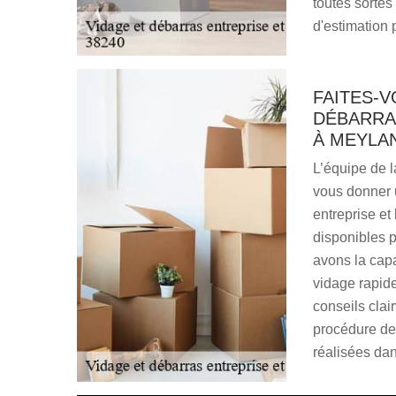
toutes sorte
d'estimation 
FAITES-V
DÉBARRA
À MEYLA
L’équipe de l
vous donner 
entreprise et
disponibles p
avons la cap
vidage rapide
conseils clai
procédure de
réalisées dan