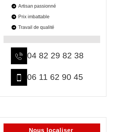
Artisan passionné
Prix imbattable
Travail de qualité
04 82 29 82 38
06 11 62 90 45
Nous localiser