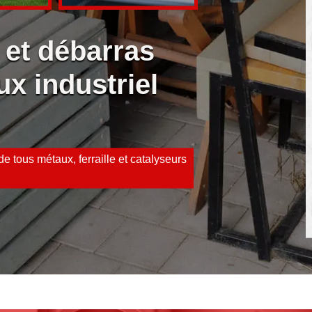
 et débarras
ux industriel
e tous métaux, ferraille et catalyseurs