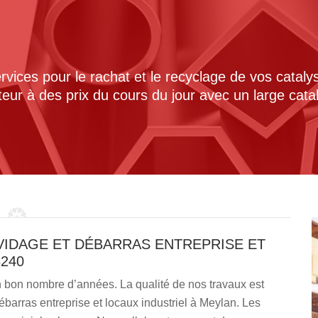
ices pour le rachat et le recyclage de vos cataly
cteur à des prix du cours du jour avec un large cat
VIDAGE ET DÉBARRAS ENTREPRISE ET
240
bon nombre d’années. La qualité de nos travaux est
ébarras entreprise et locaux industriel à Meylan. Les