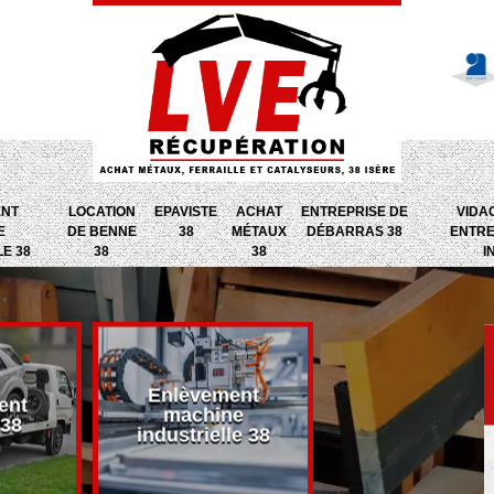
ENT
LOCATION
EPAVISTE
ACHAT
ENTREPRISE DE
VIDA
E
DE BENNE
38
MÉTAUX
DÉBARRAS 38
ENTRE
LE 38
38
38
I
Enlèvement
ent
Entreprise d
machine
 38
débarras 38
industrielle 38