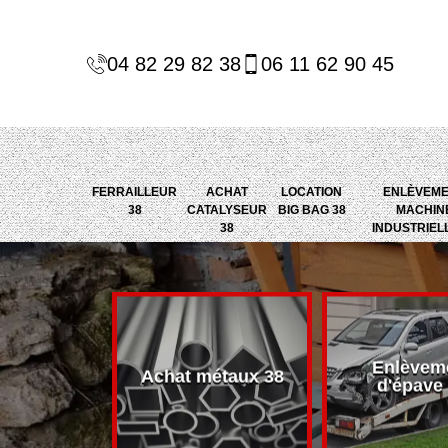
04 82 29 82 38
06 11 62 90 45
FERRAILLEUR
ACHAT
LOCATION
ENLÈVEM
38
CATALYSEUR
BIG BAG 38
MACHIN
38
INDUSTRIEL
Enlèvem
alyseur 38
Achat métaux 38
d'épave