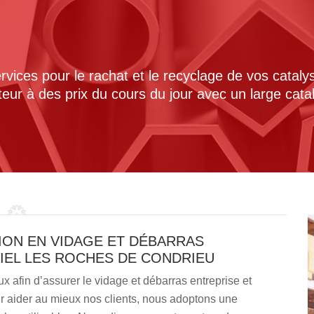
ices pour le rachat et le recyclage de vos cataly
cteur à des prix du cours du jour avec un large cat
ION EN VIDAGE ET DÉBARRAS
IEL LES ROCHES DE CONDRIEU
x afin d’assurer le vidage et débarras entreprise et
r aider au mieux nos clients, nous adoptons une