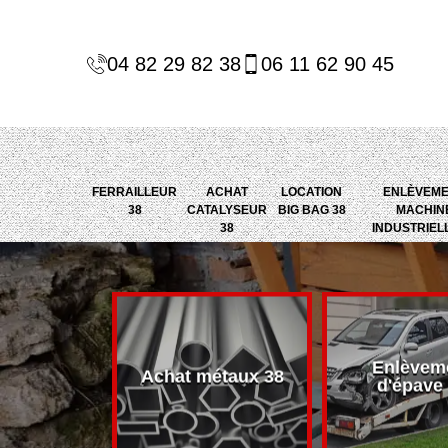
04 82 29 82 38
06 11 62 90 45
FERRAILLEUR
ACHAT
LOCATION
ENLÈVEM
38
CATALYSEUR
BIG BAG 38
MACHIN
38
INDUSTRIEL
Enlèvem
alyseur 38
Achat métaux 38
d'épave