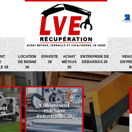
ENT
LOCATION
EPAVISTE
ACHAT
ENTREPRISE DE
VIDA
E
DE BENNE
38
MÉTAUX
DÉBARRAS 38
ENTRE
LE 38
38
38
I
Enlèvement
ent
Entreprise d
machine
 38
débarras 38
industrielle 38