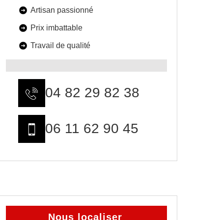
Artisan passionné
Prix imbattable
Travail de qualité
04 82 29 82 38
06 11 62 90 45
Nous localiser