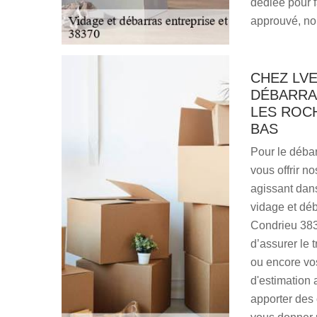
dédiée pour f
approuvé, no
CHEZ LVE
DÉBARRA
LES ROCH
BAS
Pour le débar
vous offrir n
agissant dans
vidage et déb
Condrieu 383
d’assurer le 
ou encore vo
d'estimation 
apporter des 