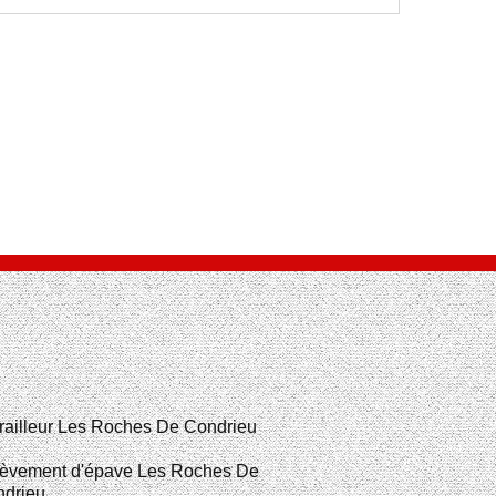
railleur Les Roches De Condrieu
èvement d'épave Les Roches De
drieu