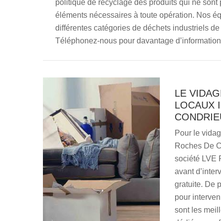
politique de recyclage des produits qui ne sont
éléments nécessaires à toute opération. Nos équ
différentes catégories de déchets industriels de 
Téléphonez-nous pour davantage d’information
LE VIDAG
LOCAUX I
CONDRIE
Pour le vidag
Roches De Co
société LVE R
avant d’interv
gratuite. De 
pour interven
sont les meil