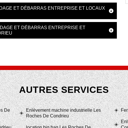
IDAGE ET DÉBARRAS ENTREPRISE ET LOCAUX
IDAGE ET DÉBARRAS ENTREPRISE ET
DRIEU
AUTRES SERVICES
es De
Enlèvement machine industrielle Les
Fer
Roches De Condrieu
Enl
drieu
location big bag Les Roches De
Con