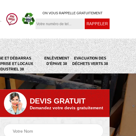
ON VOUS RAPPELLE GRATUITEMENT
GE ET DÉBARRAS
ENLÈVEMENT
EVACUATION DES
PRISE ET LOCAUX
D'ÉPAVE 38
DÉCHETS VERTS 38
NDUSTRIEL 38
DEVIS GRATUIT
Demandez votre devis gratuitement
e
Evacuation des
Epaviste 38
déchets verts 38