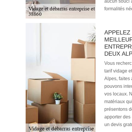
aucun souci à
formalités né
APPELEZ
MEILLEUR
ENTREPRI
DEUX AL
Vous recherc
tarif vidage 
Alpes, faites
pouvons inte
vos locaux. 
matériaux qui
présentons de
apporter des
un devis gratu