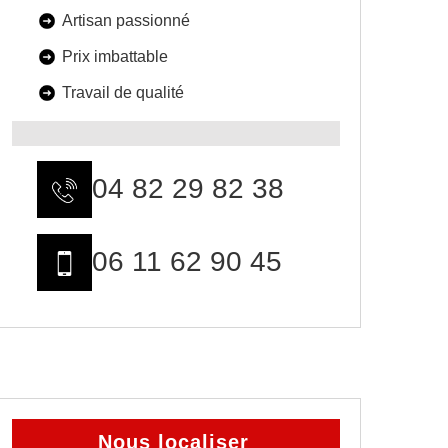
Artisan passionné
Prix imbattable
Travail de qualité
04 82 29 82 38
06 11 62 90 45
Nous localiser