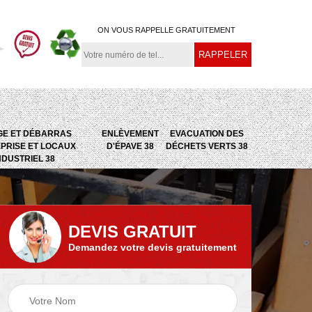
ON VOUS RAPPELLE GRATUITEMENT
GE ET DÉBARRAS
ENLÈVEMENT
EVACUATION DES
PRISE ET LOCAUX
D'ÉPAVE 38
DÉCHETS VERTS 38
NDUSTRIEL 38
DEVIS GRATUIT
Demandez votre devis gratuitement
e
Evacuation des
Epaviste 38
déchets verts 38