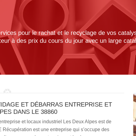
ices pour le rachat et le recyclage de vos cataly
cteur à des prix du cours du jour avec un large cat
VIDAGE ET DÉBARRAS ENTREPRISE ET
PES DANS LE 38860
entreprise et locaux industriel Les Deux Alpes est de
VE Récupération est une entreprise qui s’occupe des