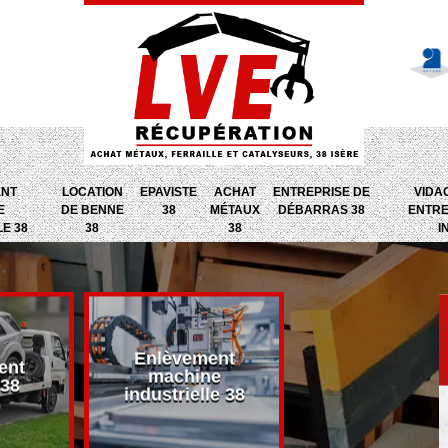
ENT
LOCATION
EPAVISTE
ACHAT
ENTREPRISE DE
VIDA
E
DE BENNE
38
MÉTAUX
DÉBARRAS 38
ENTRE
LE 38
38
38
I
Enlèvement
ent
Entreprise d
machine
 38
débarras 38
industrielle 38