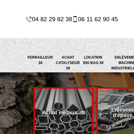
04 82 29 82 38
06 11 62 90 45
FERRAILLEUR
ACHAT
LOCATION
ENLÈVEM
38
CATALYSEUR
BIG BAG 38
MACHIN
38
INDUSTRIEL
Enlèvem
alyseur 38
Achat métaux 38
d'épave