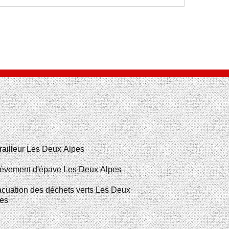
railleur Les Deux Alpes
èvement d'épave Les Deux Alpes
cuation des déchets verts Les Deux
es