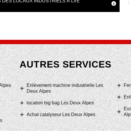
 DES LOCAUX INDUSTRIELS À LVE
AUTRES SERVICES
 Alpes
Enlèvement machine industrielle Les
Fer
Deux Alpes
Enl
location big bag Les Deux Alpes
Eva
Achat catalyseur Les Deux Alpes
Alp
es