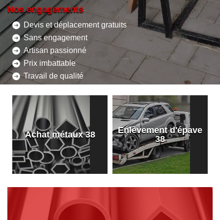
Nos engagements
Devis et déplacement gratuits
Sans engagement
Artisan passionné
Prix imbattable
Travail de qualité
Enlèvement d'épave
8
Achat métaux 38
38