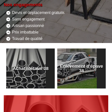
Nos engagements
Devis et déplacement gratuits
Sans engagement
Artisan passionné
Prix imbattable
Travail de qualité
Enlèvement d'épave
8
Achat métaux 38
38