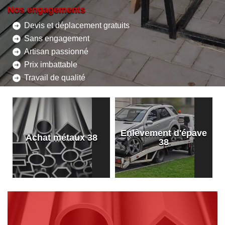
Nos engagements
Devis et déplacement gratuits
Sans engagement
Artisan passionné
Prix imbattable
Travail de qualité
Enlèvement d'épave
8
Achat métaux 38
38