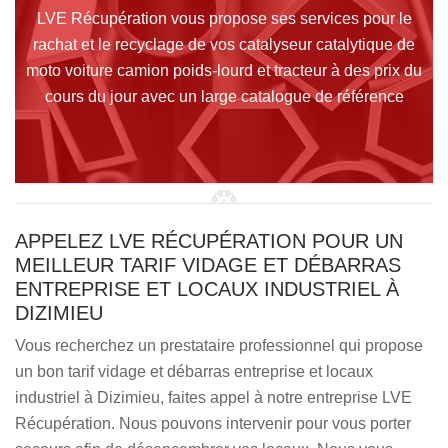
LVE Récupération vous propose ses services pour le
rachat et le recyclage de vos catalyseur catalytique de
moto voiture camion poids-lourd et tracteur à des prix du
cours du jour avec un large catalogue de référence
APPELEZ LVE RÉCUPÉRATION POUR UN
MEILLEUR TARIF VIDAGE ET DÉBARRAS
ENTREPRISE ET LOCAUX INDUSTRIEL À
DIZIMIEU
Vous recherchez un prestataire professionnel qui propose
un bon tarif vidage et débarras entreprise et locaux
industriel à Dizimieu, faites appel à notre entreprise LVE
Récupération. Nous pouvons intervenir pour vous porter