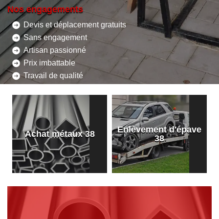
Nos engagements
Devis et déplacement gratuits
Sans engagement
Artisan passionné
Prix imbattable
Travail de qualité
Enlèvement d'épave
8
Achat métaux 38
38