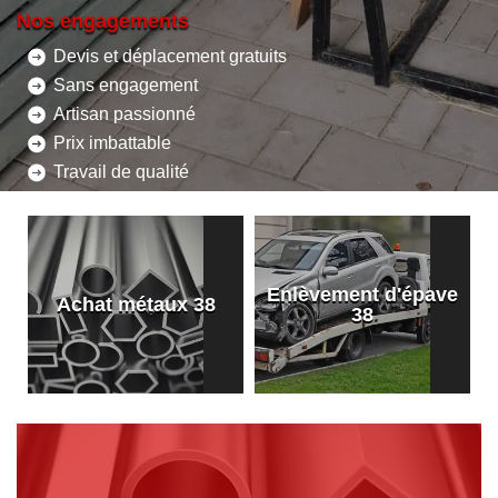
Nos engagements
Devis et déplacement gratuits
Sans engagement
Artisan passionné
Prix imbattable
Travail de qualité
Enlèvement d'épave
8
Achat métaux 38
38