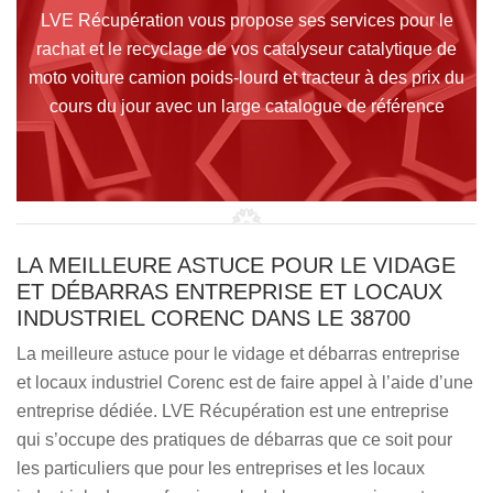
LVE Récupération vous propose ses services pour le
rachat et le recyclage de vos catalyseur catalytique de
moto voiture camion poids-lourd et tracteur à des prix du
cours du jour avec un large catalogue de référence
LA MEILLEURE ASTUCE POUR LE VIDAGE
ET DÉBARRAS ENTREPRISE ET LOCAUX
INDUSTRIEL CORENC DANS LE 38700
La meilleure astuce pour le vidage et débarras entreprise
et locaux industriel Corenc est de faire appel à l’aide d’une
entreprise dédiée. LVE Récupération est une entreprise
qui s’occupe des pratiques de débarras que ce soit pour
les particuliers que pour les entreprises et les locaux