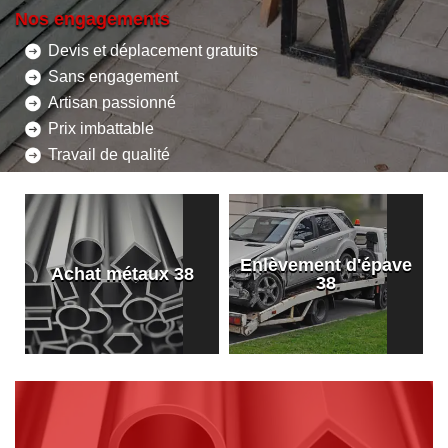
Nos engagements
Devis et déplacement gratuits
Sans engagement
Artisan passionné
Prix imbattable
Travail de qualité
Enlèvement d'épave
8
Achat métaux 38
38