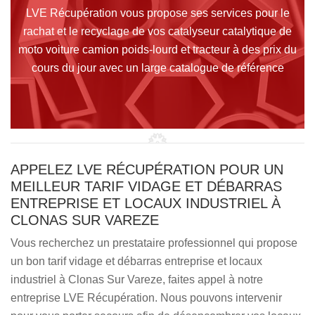
LVE Récupération vous propose ses services pour le
rachat et le recyclage de vos catalyseur catalytique de
moto voiture camion poids-lourd et tracteur à des prix du
cours du jour avec un large catalogue de référence
APPELEZ LVE RÉCUPÉRATION POUR UN
MEILLEUR TARIF VIDAGE ET DÉBARRAS
ENTREPRISE ET LOCAUX INDUSTRIEL À
CLONAS SUR VAREZE
Vous recherchez un prestataire professionnel qui propose
un bon tarif vidage et débarras entreprise et locaux
industriel à Clonas Sur Vareze, faites appel à notre
entreprise LVE Récupération. Nous pouvons intervenir