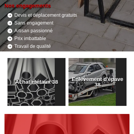
Nos engagements
Devis et déplacement gratuits
Sans engagement
Artisan passionné
Prix imbattable
Travail de qualité
Enlèvement d'épave
8
Achat métaux 38
38