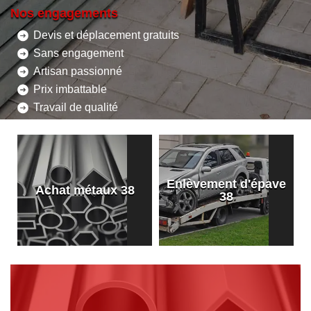
Nos engagements
Devis et déplacement gratuits
Sans engagement
Artisan passionné
Prix imbattable
Travail de qualité
Enlèvement d'épave
8
Achat métaux 38
38