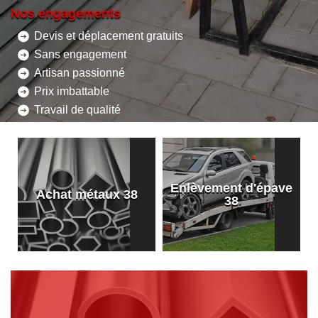
Nos engagements
Devis et déplacement gratuits
Sans engagement
Artisan passionné
Prix imbattable
Travail de qualité
Enlèvement d'épave
8
Achat métaux 38
38