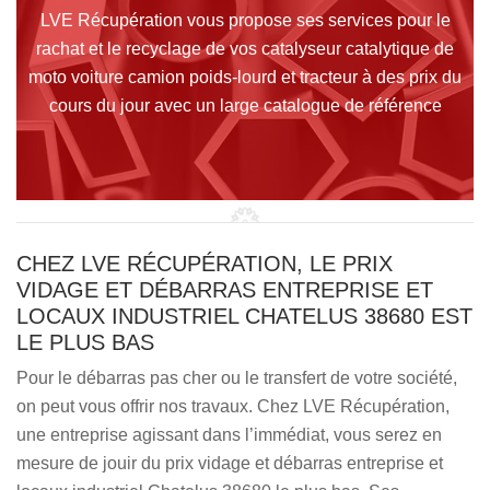
LVE Récupération vous propose ses services pour le
rachat et le recyclage de vos catalyseur catalytique de
moto voiture camion poids-lourd et tracteur à des prix du
cours du jour avec un large catalogue de référence
CHEZ LVE RÉCUPÉRATION, LE PRIX
VIDAGE ET DÉBARRAS ENTREPRISE ET
LOCAUX INDUSTRIEL CHATELUS 38680 EST
LE PLUS BAS
Pour le débarras pas cher ou le transfert de votre société,
on peut vous offrir nos travaux. Chez LVE Récupération,
une entreprise agissant dans l’immédiat, vous serez en
mesure de jouir du prix vidage et débarras entreprise et