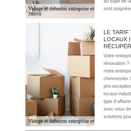
au sujet de l
sont soignées
LE TARIF
LOCAUX 
RÉCUPÉR
Votre entrepr
rénovation ?
notre entrep
chevronnés. 
prix exception
locaux indust
type d’affair
avec vous de 
solutions po