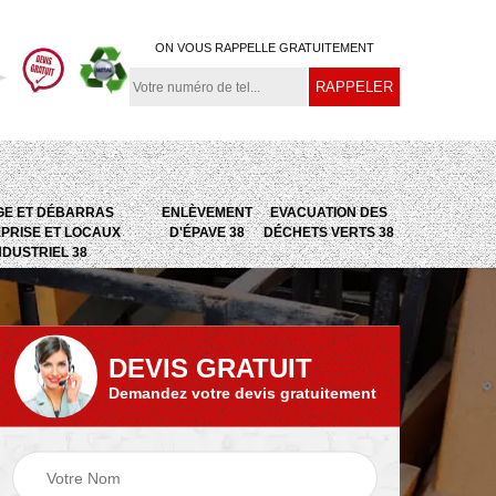
ON VOUS RAPPELLE GRATUITEMENT
GE ET DÉBARRAS
ENLÈVEMENT
EVACUATION DES
PRISE ET LOCAUX
D'ÉPAVE 38
DÉCHETS VERTS 38
NDUSTRIEL 38
DEVIS GRATUIT
Demandez votre devis gratuitement
e
Evacuation des
Epaviste 38
déchets verts 38