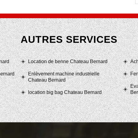
AUTRES SERVICES
nard
Location de benne Chateau Bernard
Ach
Bernard
Enlèvement machine industrielle
Fer
Chateau Bernard
Eva
location big bag Chateau Bernard
Ber