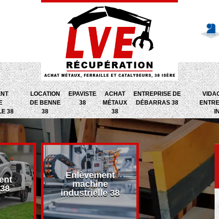
ENT
LOCATION
EPAVISTE
ACHAT
ENTREPRISE DE
VIDA
E
DE BENNE
38
MÉTAUX
DÉBARRAS 38
ENTRE
LE 38
38
38
I
Enlèvement
ent
Entreprise d
machine
 38
débarras 38
industrielle 38