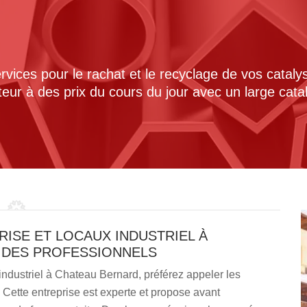
ices pour le rachat et le recyclage de vos cataly
cteur à des prix du cours du jour avec un large cat
RISE ET LOCAUX INDUSTRIEL À
 DES PROFESSIONNELS
 industriel à Chateau Bernard, préférez appeler les
Cette entreprise est experte et propose avant