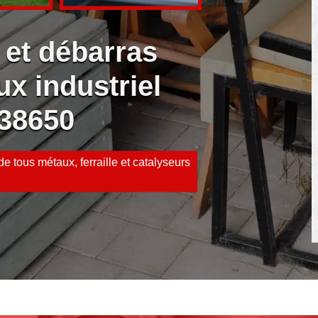
 et débarras
ux industriel
38650
e tous métaux, ferraille et catalyseurs