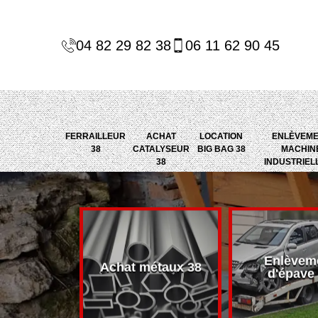
04 82 29 82 38
06 11 62 90 45
FERRAILLEUR
ACHAT
LOCATION
ENLÈVEM
38
CATALYSEUR
BIG BAG 38
MACHIN
38
INDUSTRIEL
Enlèvem
alyseur 38
Achat métaux 38
d'épave