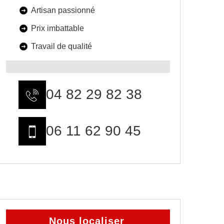
Artisan passionné
Prix imbattable
Travail de qualité
04 82 29 82 38
06 11 62 90 45
Nous localiser