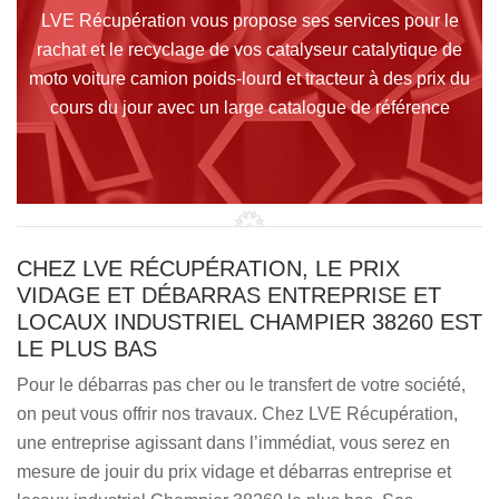
LVE Récupération vous propose ses services pour le
rachat et le recyclage de vos catalyseur catalytique de
moto voiture camion poids-lourd et tracteur à des prix du
cours du jour avec un large catalogue de référence
CHEZ LVE RÉCUPÉRATION, LE PRIX
VIDAGE ET DÉBARRAS ENTREPRISE ET
LOCAUX INDUSTRIEL CHAMPIER 38260 EST
LE PLUS BAS
Pour le débarras pas cher ou le transfert de votre société,
on peut vous offrir nos travaux. Chez LVE Récupération,
une entreprise agissant dans l’immédiat, vous serez en
mesure de jouir du prix vidage et débarras entreprise et