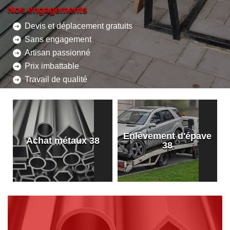
Nos engagements
Devis et déplacement gratuits
Sans engagement
Artisan passionné
Prix imbattable
Travail de qualité
Enlèvement d'épave
8
Achat métaux 38
38