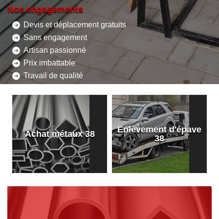
Nos engagements
Devis et déplacement gratuits
Sans engagement
Artisan passionné
Prix imbattable
Travail de qualité
Enlèvement d'épave
8
Achat métaux 38
38