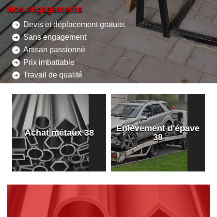
Nos engagements
Devis et déplacement gratuits
Sans engagement
Artisan passionné
Prix imbattable
Travail de qualité
Enlèvement d'épave
8
Achat métaux 38
38