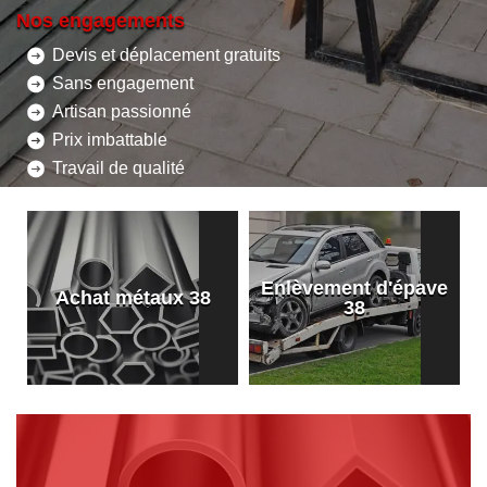
Nos engagements
Devis et déplacement gratuits
Sans engagement
Artisan passionné
Prix imbattable
Travail de qualité
Enlèvement d'épave
8
Achat métaux 38
38