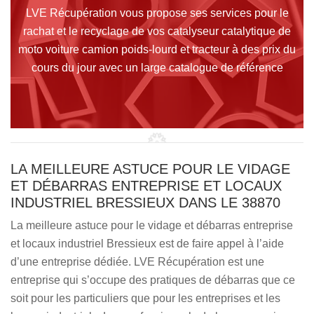
LVE Récupération vous propose ses services pour le
rachat et le recyclage de vos catalyseur catalytique de
moto voiture camion poids-lourd et tracteur à des prix du
cours du jour avec un large catalogue de référence
LA MEILLEURE ASTUCE POUR LE VIDAGE
ET DÉBARRAS ENTREPRISE ET LOCAUX
INDUSTRIEL BRESSIEUX DANS LE 38870
La meilleure astuce pour le vidage et débarras entreprise
et locaux industriel Bressieux est de faire appel à l’aide
d’une entreprise dédiée. LVE Récupération est une
entreprise qui s’occupe des pratiques de débarras que ce
soit pour les particuliers que pour les entreprises et les