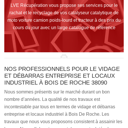
LVE Récupération vous propose ses services pour le
rachat et le recyclage de vos catalyseur catalytique de
moto voiture camion poids-lourd et tracteur à des prix du
cours du jour avec un large catalogue de référence
NOS PROFESSIONNELS POUR LE VIDAGE
ET DÉBARRAS ENTREPRISE ET LOCAUX
INDUSTRIEL À BOIS DE ROCHE 38090
Nous sommes présents sur le marché durant un bon
nombre d’années. La qualité de nos travaux est
incontestable par tous en termes de vidage et débarras
entreprise et locaux industriel à Bois De Roche. Les
travaux que nous vous proposons consistent à assainir les