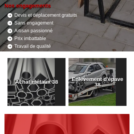
Nos engagements
Devis et déplacement gratuits
Sans engagement
Artisan passionné
Prix imbattable
Travail de qualité
Enlèvement d'épave
8
Achat métaux 38
38