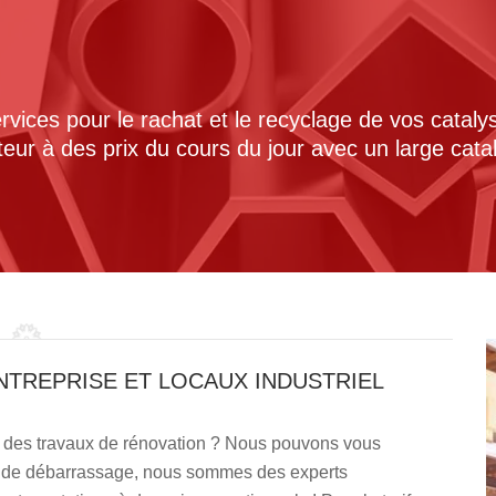
ices pour le rachat et le recyclage de vos cataly
cteur à des prix du cours du jour avec un large cat
NTREPRISE ET LOCAUX INDUSTRIEL
N
re des travaux de rénovation ? Nous pouvons vous
e de débarrassage, nous sommes des experts