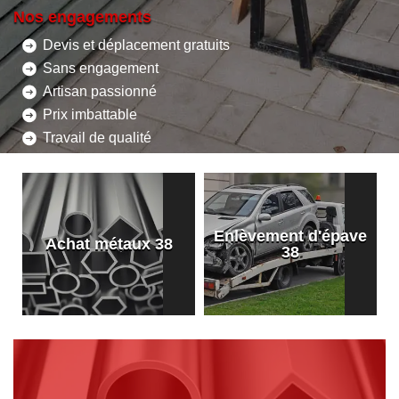
Nos engagements
Devis et déplacement gratuits
Sans engagement
Artisan passionné
Prix imbattable
Travail de qualité
Enlèvement d'épave
8
Achat métaux 38
38