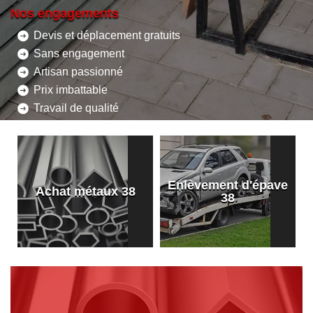
Nos engagements
Devis et déplacement gratuits
Sans engagement
Artisan passionné
Prix imbattable
Travail de qualité
Enlèvement d'épave
8
Achat métaux 38
38