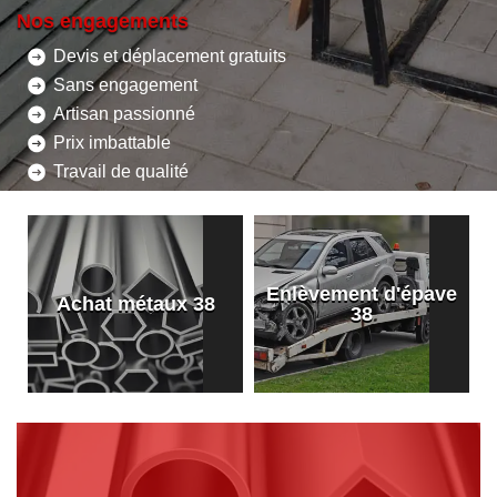
Nos engagements
Devis et déplacement gratuits
Sans engagement
Artisan passionné
Prix imbattable
Travail de qualité
Enlèvement d'épave
8
Achat métaux 38
38