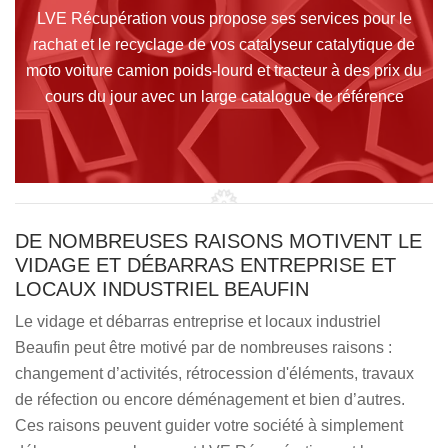
LVE Récupération vous propose ses services pour le
rachat et le recyclage de vos catalyseur catalytique de
moto voiture camion poids-lourd et tracteur à des prix du
cours du jour avec un large catalogue de référence
DE NOMBREUSES RAISONS MOTIVENT LE
VIDAGE ET DÉBARRAS ENTREPRISE ET
LOCAUX INDUSTRIEL BEAUFIN
Le vidage et débarras entreprise et locaux industriel
Beaufin peut être motivé par de nombreuses raisons :
changement d’activités, rétrocession d'éléments, travaux
de réfection ou encore déménagement et bien d’autres.
Ces raisons peuvent guider votre société à simplement