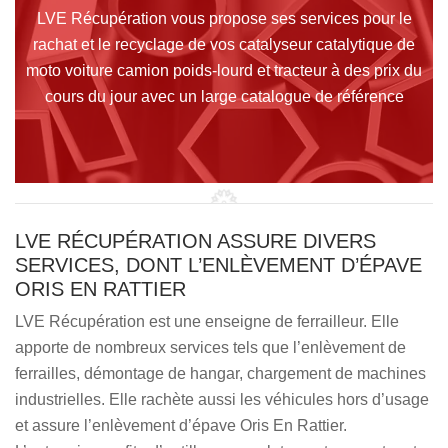
LVE Récupération vous propose ses services pour le
rachat et le recyclage de vos catalyseur catalytique de
moto voiture camion poids-lourd et tracteur à des prix du
cours du jour avec un large catalogue de référence
LVE RÉCUPÉRATION ASSURE DIVERS
SERVICES, DONT L’ENLÈVEMENT D’ÉPAVE
ORIS EN RATTIER
LVE Récupération est une enseigne de ferrailleur. Elle
apporte de nombreux services tels que l’enlèvement de
ferrailles, démontage de hangar, chargement de machines
industrielles. Elle rachète aussi les véhicules hors d’usage
et assure l’enlèvement d’épave Oris En Rattier.