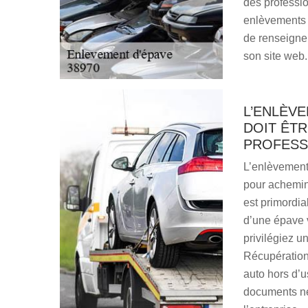
des professio
enlèvements 
de renseignem
son site web.
L’ENLÈV
DOIT ÊTR
PROFESS
L’enlèvement
pour achemine
est primordia
d’une épave v
privilégiez u
Récupération.
auto hors d’
documents néc