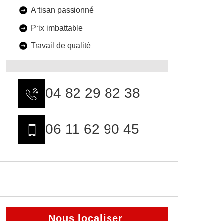
Artisan passionné
Prix imbattable
Travail de qualité
04 82 29 82 38
06 11 62 90 45
Nous localiser