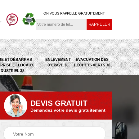
ON VOUS RAPPELLE GRATUITEMENT
GE ET DÉBARRAS
ENLÈVEMENT
EVACUATION DES
PRISE ET LOCAUX
D'ÉPAVE 38
DÉCHETS VERTS 38
NDUSTRIEL 38
DEVIS GRATUIT
Demandez votre devis gratuitement
e
Evacuation des
Epaviste 38
déchets verts 38