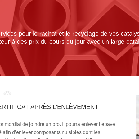
ices pour le rachat et le recyclage de vos cataly
cteur à des prix du cours du jour avec un large cat
RTIFICAT APRÈS L’ENLÈVEMENT
rimordial de joindre un pro. Il pourra enlever l’épave
éé afin d’enlever composants nuisibles dont les