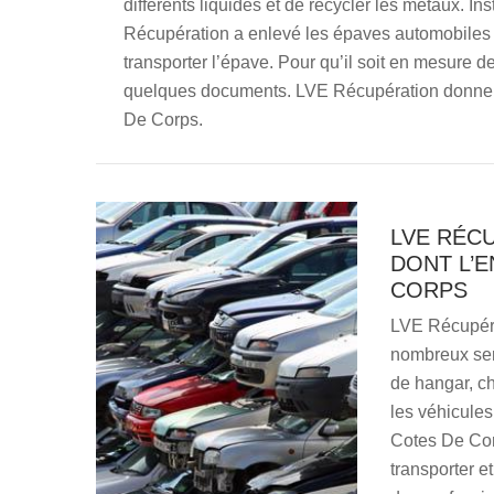
différents liquides et de recycler les métaux. I
Récupération a enlevé les épaves automobiles 
transporter l’épave. Pour qu’il soit en mesure de 
quelques documents. LVE Récupération donne un
De Corps.
LVE RÉC
DONT L’E
CORPS
LVE Récupérat
nombreux serv
de hangar, ch
les véhicule
Cotes De Corp
transporter e