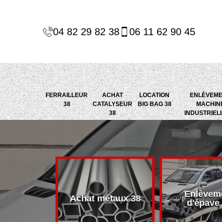
04 82 29 82 38
06 11 62 90 45
FERRAILLEUR
ACHAT
LOCATION
ENLÈVEM
38
CATALYSEUR
BIG BAG 38
MACHIN
38
INDUSTRIEL
Enlèvem
alyseur 38
Achat métaux 38
d'épave