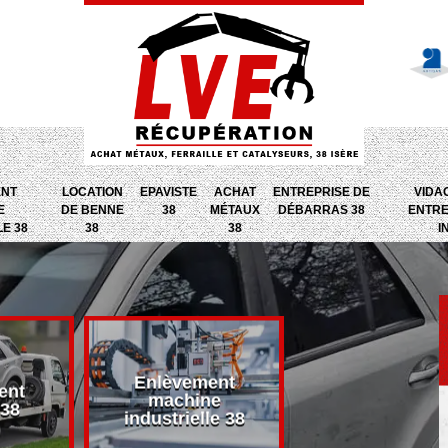
ENT
LOCATION
EPAVISTE
ACHAT
ENTREPRISE DE
VIDA
E
DE BENNE
38
MÉTAUX
DÉBARRAS 38
ENTRE
LE 38
38
38
I
Enlèvement
ent
Entreprise d
machine
 38
débarras 38
industrielle 38