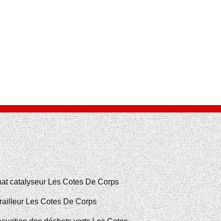
at catalyseur Les Cotes De Corps
railleur Les Cotes De Corps