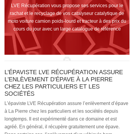
LVE Récupération vous propose ses services pour le
rachat et le recyclage de vos catalyseur catalytique de
moto voiture camion poids-lourd et tracteur à des prix du
cours du jour avec un large catalogue de référence
L’ÉPAVISTE LVE RÉCUPÉRATION ASSURE
L’ENLÈVEMENT D’ÉPAVE À LA PIERRE
CHEZ LES PARTICULIERS ET LES
SOCIÉTÉS
L’épaviste LVE Récupération assure l’enlèvement d’épave
à La Pierre chez les particuliers et les sociétés depuis
longtemps. Il est expérimenté dans ce domaine et est
agréé. En général, il récupère gratuitement une épave.