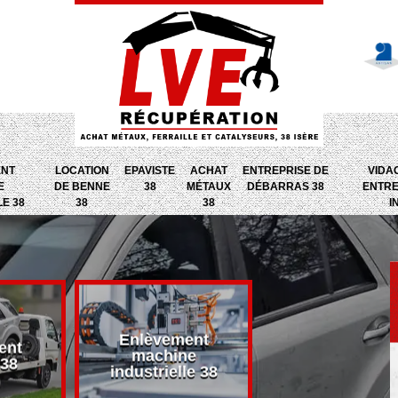
ENT
LOCATION
EPAVISTE
ACHAT
ENTREPRISE DE
VIDA
E
DE BENNE
38
MÉTAUX
DÉBARRAS 38
ENTRE
LE 38
38
38
I
Enlèvement
ent
Entreprise d
machine
 38
débarras 38
industrielle 38