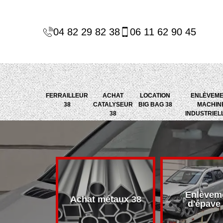
04 82 29 82 38
06 11 62 90 45
FERRAILLEUR
ACHAT
LOCATION
ENLÈVEM
38
CATALYSEUR
BIG BAG 38
MACHIN
38
INDUSTRIEL
Enlèvem
alyseur 38
Achat métaux 38
d'épave