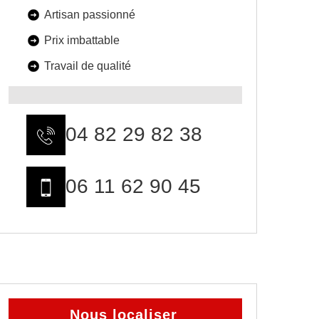
Artisan passionné
Prix imbattable
Travail de qualité
04 82 29 82 38
06 11 62 90 45
Nous localiser