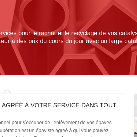
ices pour le rachat et le recyclage de vos cataly
cteur à des prix du cours du jour avec un large cat
E AGRÉÉ À VOTRE SERVICE DANS TOUT
onnel pour s'occuper de l'enlèvement de vos épaves
upération est un épaviste agréé à qui vous pouvez