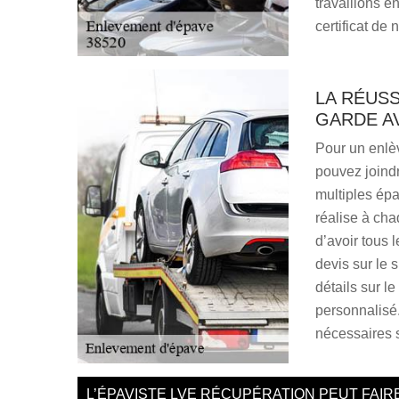
travaillons 
certificat de 
LA RÉUSS
GARDE A
Pour un enlè
pouvez joind
multiples épa
réalise à cha
d’avoir tous 
devis sur le 
détails sur l
personnalisé
nécessaires 
L’ÉPAVISTE LVE RÉCUPÉRATION PEUT FAIR