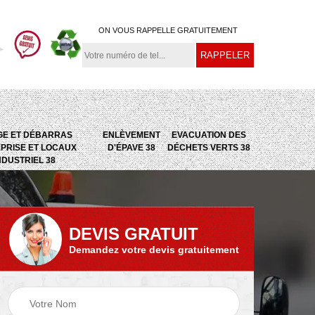
ON VOUS RAPPELLE GRATUITEMENT
GE ET DÉBARRAS
ENLÈVEMENT
EVACUATION DES
PRISE ET LOCAUX
D'ÉPAVE 38
DÉCHETS VERTS 38
NDUSTRIEL 38
DEVIS GRATUIT
Demandez votre devis gratuitement
e
Evacuation des
Epaviste 38
déchets verts 38