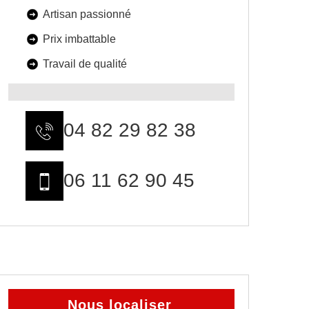
Artisan passionné
Prix imbattable
Travail de qualité
04 82 29 82 38
06 11 62 90 45
Nous localiser