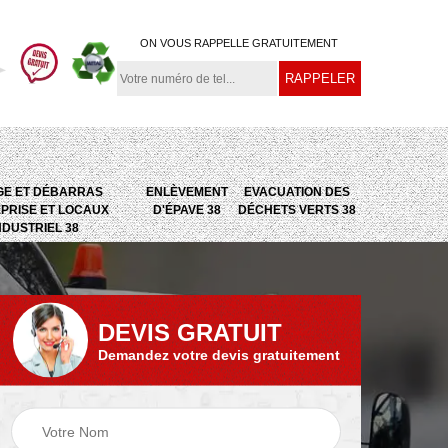
ON VOUS RAPPELLE GRATUITEMENT
GE ET DÉBARRAS
ENLÈVEMENT
EVACUATION DES
PRISE ET LOCAUX
D'ÉPAVE 38
DÉCHETS VERTS 38
NDUSTRIEL 38
DEVIS GRATUIT
Demandez votre devis gratuitement
e
Evacuation des
Epaviste 38
déchets verts 38