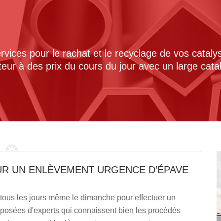
ices pour le rachat et le recyclage de vos cataly
cteur à des prix du cours du jour avec un large cat
UR UN ENLÈVEMENT URGENCE D’ÉPAVE
 tous les jours même le dimanche pour effectuer un
posées d'experts qui connaissent bien les procédés