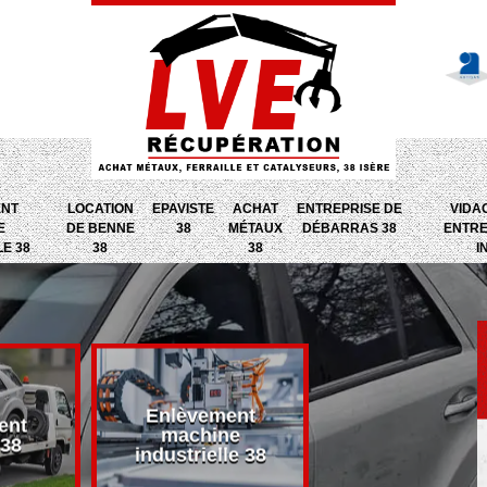
ENT
LOCATION
EPAVISTE
ACHAT
ENTREPRISE DE
VIDA
E
DE BENNE
38
MÉTAUX
DÉBARRAS 38
ENTRE
LE 38
38
38
I
Enlèvement
ent
Entreprise d
machine
 38
débarras 38
industrielle 38