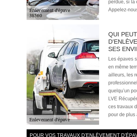
perdue, si la
Appelez-nous
QUI PEU
D'ENLÈVE
SES ENVI
Les épaves s
en même temp
ailleurs, les
professionne
quelqu'un po
LVE Récupéra
ces travaux d
pour de plus 
POUR VOS TRAVAUX D'ENLÈVEMENT D'ÉPAV