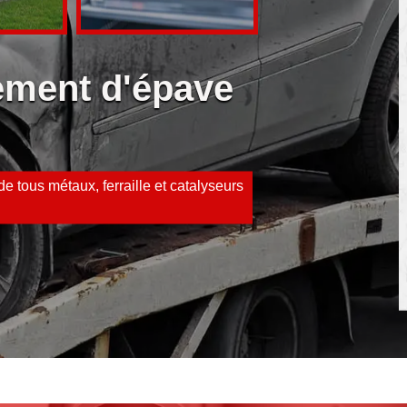
vement d'épave
e tous métaux, ferraille et catalyseurs