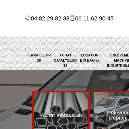
04 82 29 82 38
06 11 62 90 45
FERRAILLEUR
ACHAT
LOCATION
ENLÈVEM
38
CATALYSEUR
BIG BAG 38
MACHIN
38
INDUSTRIEL
Enlèvem
alyseur 38
Achat métaux 38
d'épave