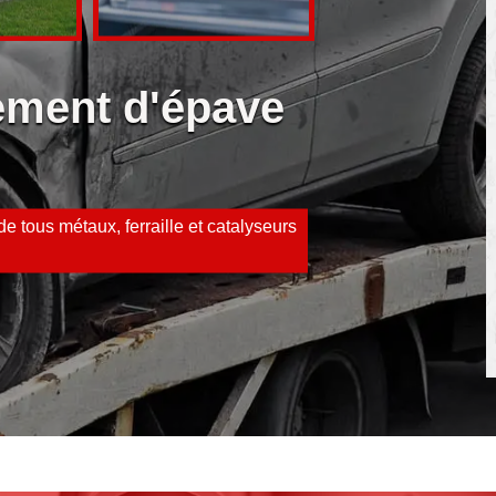
vement d'épave
e tous métaux, ferraille et catalyseurs