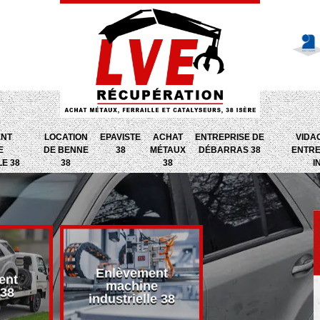
ENT
LOCATION
EPAVISTE
ACHAT
ENTREPRISE DE
VIDA
E
DE BENNE
38
MÉTAUX
DÉBARRAS 38
ENTRE
LE 38
38
38
I
Enlèvement
ent
Entreprise d
machine
 38
débarras 38
industrielle 38