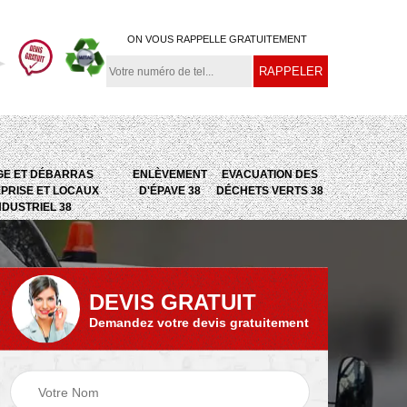
ON VOUS RAPPELLE GRATUITEMENT
GE ET DÉBARRAS
ENLÈVEMENT
EVACUATION DES
PRISE ET LOCAUX
D'ÉPAVE 38
DÉCHETS VERTS 38
NDUSTRIEL 38
DEVIS GRATUIT
Demandez votre devis gratuitement
e
Evacuation des
Epaviste 38
déchets verts 38