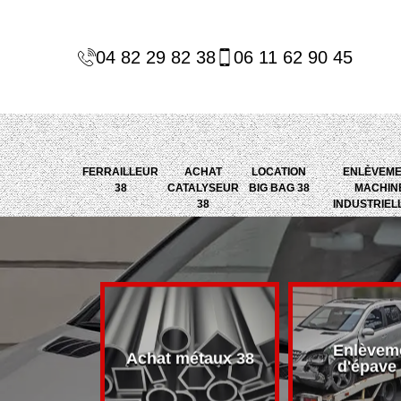
04 82 29 82 38
06 11 62 90 45
FERRAILLEUR
ACHAT
LOCATION
ENLÈVEM
38
CATALYSEUR
BIG BAG 38
MACHIN
38
INDUSTRIEL
Enlèvem
alyseur 38
Achat métaux 38
d'épave