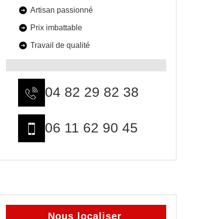
Artisan passionné
Prix imbattable
Travail de qualité
04 82 29 82 38
06 11 62 90 45
Nous localiser