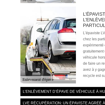
L’ÉPAVIS
L’ENLÈVE
PARTICUL
L’épaviste L
chez les parti
expérimenté d
gratuitement
véhicule hors 
de faire un r
avez à y gagn
recycle est s
L’ENLÈVEMENT D’ÉPAVE DE VÉHICULE À H
LVE RÉCUPÉRATION: UN ÉPAVISTE AGRÉÉ À