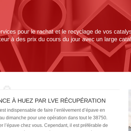
ices pour le rachat et le recyclage de vos cataly
cteur à des prix du cours du jour avec un large cat
NCE À HUEZ PAR LVE RÉCUPÉRATION
 est indispensable de faire l’enlèvement d’épave en
 au dimanche pour une opération dans tout le 38750.
er l’épave chez vous. Cependant, il est préférable de