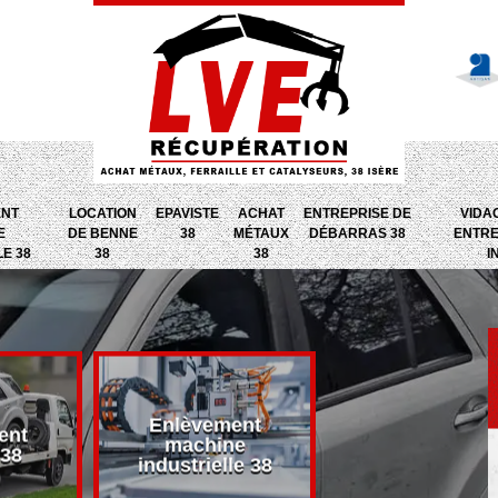
ENT
LOCATION
EPAVISTE
ACHAT
ENTREPRISE DE
VIDA
E
DE BENNE
38
MÉTAUX
DÉBARRAS 38
ENTRE
LE 38
38
38
I
Enlèvement
ent
Entreprise d
machine
 38
débarras 38
industrielle 38