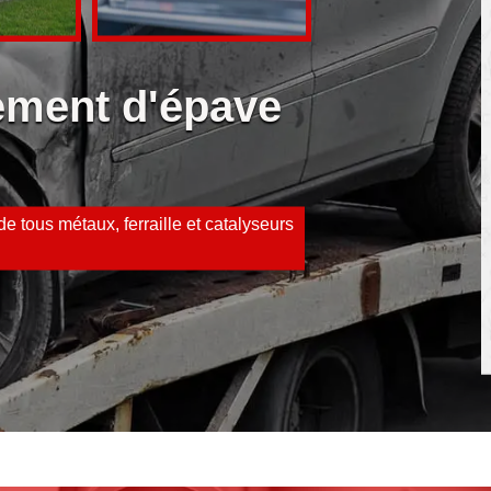
vement d'épave
e tous métaux, ferraille et catalyseurs