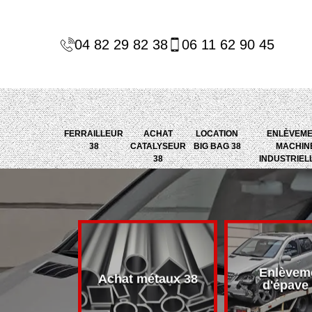
04 82 29 82 38
06 11 62 90 45
FERRAILLEUR
ACHAT
LOCATION
ENLÈVEM
38
CATALYSEUR
BIG BAG 38
MACHIN
38
INDUSTRIEL
Enlèvem
alyseur 38
Achat métaux 38
d'épave