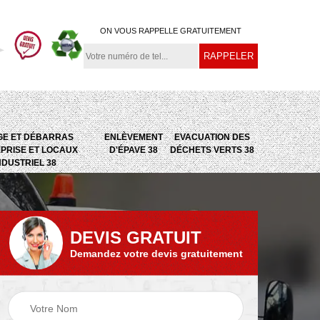
ON VOUS RAPPELLE GRATUITEMENT
GE ET DÉBARRAS
ENLÈVEMENT
EVACUATION DES
PRISE ET LOCAUX
D'ÉPAVE 38
DÉCHETS VERTS 38
NDUSTRIEL 38
DEVIS GRATUIT
Demandez votre devis gratuitement
e
Evacuation des
Epaviste 38
déchets verts 38