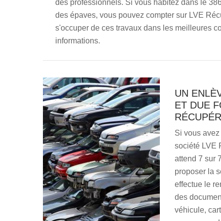
des professionnels. Si vous habitez dans le 3
des épaves, vous pouvez compter sur LVE Récup
s'occuper de ces travaux dans les meilleures c
informations.
UN ENLÈ
ET DUE F
RÉCUPÉR
Si vous avez 
société LVE R
attend 7 sur 
proposer la s
effectue le r
des document
véhicule, cart