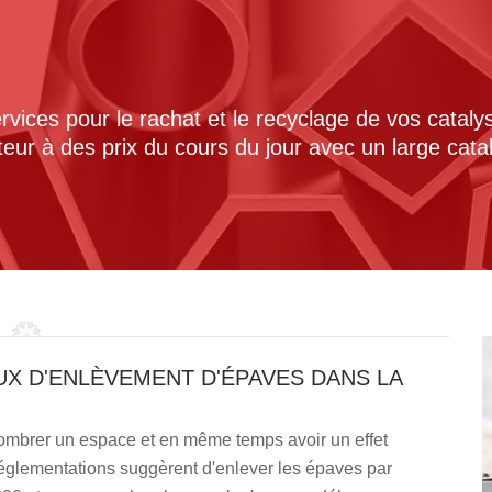
ices pour le rachat et le recyclage de vos cataly
cteur à des prix du cours du jour avec un large cat
UX D'ENLÈVEMENT D'ÉPAVES DANS LA
ombrer un espace et en même temps avoir un effet
 réglementations suggèrent d'enlever les épaves par