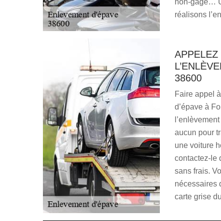
non-gage… Un
réalisons l’e
APPELEZ
L’ENLÈVE
38600
Faire appel à
d’épave à Fo
l’enlèvement 
aucun pour tr
une voiture h
contactez-le 
sans frais. 
nécessaires d
carte grise d