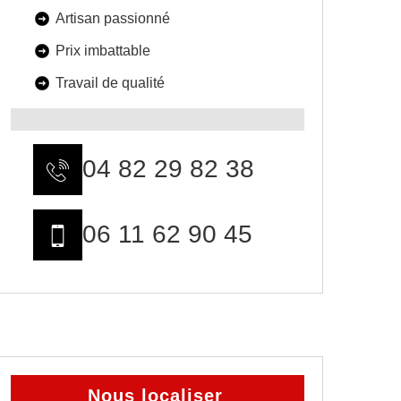
Artisan passionné
Prix imbattable
Travail de qualité
04 82 29 82 38
06 11 62 90 45
Nous localiser