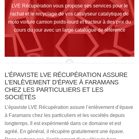
LVE Récupération vous propose ses services pour le
rachat et le recyclage de vos catalyseur catalytique de
moto voiture camion poids-lourd et tracteur à des prix du
cours du jour avec un large catalogue de référence
L’ÉPAVISTE LVE RÉCUPÉRATION ASSURE
L’ENLÈVEMENT D’ÉPAVE À FARAMANS
CHEZ LES PARTICULIERS ET LES
SOCIÉTÉS
L’épaviste LVE Récupération assure l’enlèvement d’épave
à Faramans chez les particuliers et les sociétés depuis
longtemps. Il est expérimenté dans ce domaine et est
agréé. En général, il récupère gratuitement une épave.