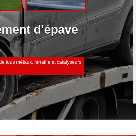
vement d'épave
e tous métaux, ferraille et catalyseurs