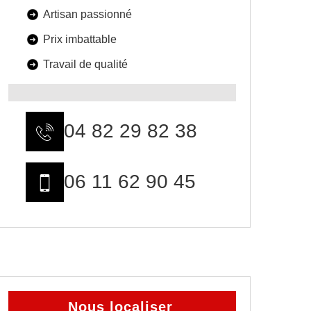
Artisan passionné
Prix imbattable
Travail de qualité
04 82 29 82 38
06 11 62 90 45
Nous localiser