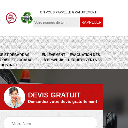
ON VOUS RAPPELLE GRATUITEMENT
GE ET DÉBARRAS
ENLÈVEMENT
EVACUATION DES
PRISE ET LOCAUX
D'ÉPAVE 38
DÉCHETS VERTS 38
NDUSTRIEL 38
DEVIS GRATUIT
Demandez votre devis gratuitement
e
Evacuation des
Epaviste 38
déchets verts 38