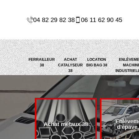
04 82 29 82 38
06 11 62 90 45
FERRAILLEUR
ACHAT
LOCATION
ENLÈVEM
38
CATALYSEUR
BIG BAG 38
MACHIN
38
INDUSTRIEL
Enlèvem
alyseur 38
Achat métaux 38
d'épave