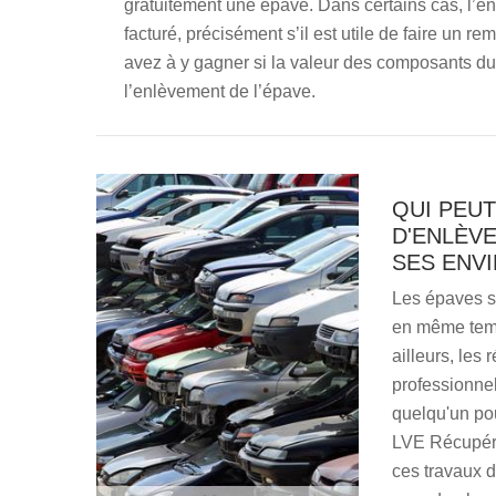
gratuitement une épave. Dans certains cas, l’en
facturé, précisément s’il est utile de faire un re
avez à y gagner si la valeur des composants du 
l’enlèvement de l’épave.
QUI PEU
D'ENLÈVE
SES ENVI
Les épaves s
en même temp
ailleurs, les
professionne
quelqu'un po
LVE Récupéra
ces travaux d