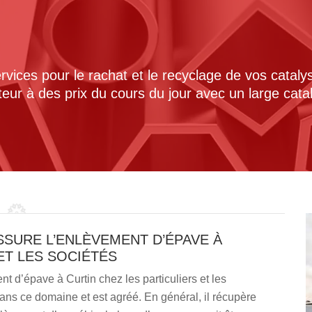
ices pour le rachat et le recyclage de vos cataly
cteur à des prix du cours du jour avec un large cat
SSURE L’ENLÈVEMENT D’ÉPAVE À
ET LES SOCIÉTÉS
 d’épave à Curtin chez les particuliers et les
ans ce domaine et est agréé. En général, il récupère