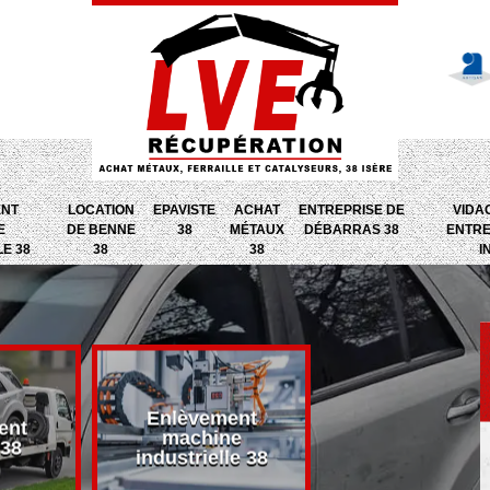
ENT
LOCATION
EPAVISTE
ACHAT
ENTREPRISE DE
VIDA
E
DE BENNE
38
MÉTAUX
DÉBARRAS 38
ENTRE
LE 38
38
38
I
Enlèvement
ent
Entreprise d
machine
 38
débarras 38
industrielle 38