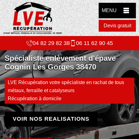
MENU
Devis gratuit
04 82 29 82 38
06 11 62 90 45
Spécialiste enlèvement d'épave
Cognin Les Gorges 38470
LVE Récupération votre spécialiste en rachat de tous
métaux, ferraille et catalyseurs
Récupération à domicile
VOIR NOS REALISATIONS