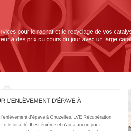
ices pour le rachat et le recyclage de vos cataly
cteur à des prix du cours du jour avec un large cat
R L’ENLÈVEMENT D’ÉPAVE À
re l’enlèvement d’épave à Chuzelles. LVE Récupération
ette localité. Il est émérite et n’aura aucun pour