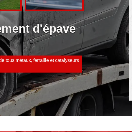
vement d'épave
e tous métaux, ferraille et catalyseurs