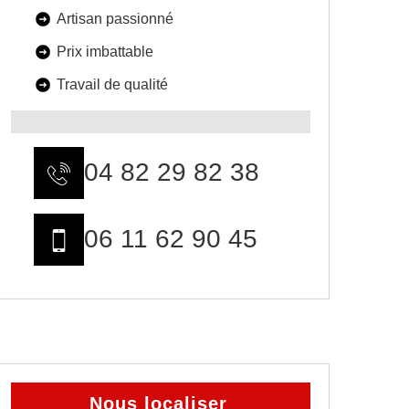
Artisan passionné
Prix imbattable
Travail de qualité
04 82 29 82 38
06 11 62 90 45
Nous localiser