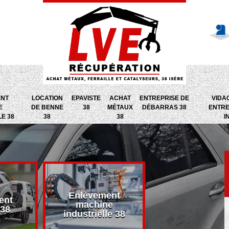
ENT
LOCATION
EPAVISTE
ACHAT
ENTREPRISE DE
VIDA
E
DE BENNE
38
MÉTAUX
DÉBARRAS 38
ENTRE
LE 38
38
38
I
Enlèvement
ent
Entreprise d
machine
 38
débarras 38
industrielle 38