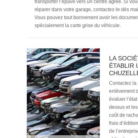
transporter l’épave vers un centre agréé. Si vo
réparer dans votre garage, contactez-le dès main
Vous pouvez tout bonnement avoir les documents
spécialement la carte grise du véhicule.
LA SOCIÉ
ÉTABLIR 
CHUZELL
Contactez la 
enlèvement d’
évaluer l’éta
dessus et les
coût de racha
frais d’éditi
de l’entrepris