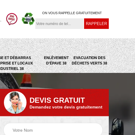
ON VOUS RAPPELLE GRATUITEMENT
GE ET DÉBARRAS
ENLÈVEMENT
EVACUATION DES
PRISE ET LOCAUX
D'ÉPAVE 38
DÉCHETS VERTS 38
NDUSTRIEL 38
DEVIS GRATUIT
Demandez votre devis gratuitement
e
Evacuation des
Epaviste 38
déchets verts 38