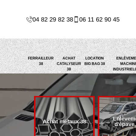
04 82 29 82 38
06 11 62 90 45
FERRAILLEUR
ACHAT
LOCATION
ENLÈVEM
38
CATALYSEUR
BIG BAG 38
MACHIN
38
INDUSTRIEL
Enlèvem
alyseur 38
Achat métaux 38
d'épave