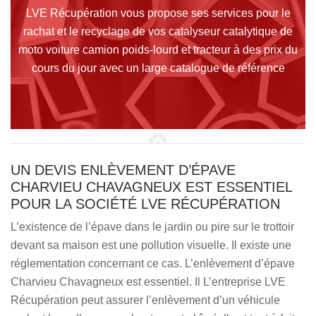
LVE Récupération vous propose ses services pour le
rachat et le recyclage de vos catalyseur catalytique de
moto voiture camion poids-lourd et tracteur à des prix du
cours du jour avec un large catalogue de référence
UN DEVIS ENLÈVEMENT D’ÉPAVE
CHARVIEU CHAVAGNEUX EST ESSENTIEL
POUR LA SOCIÉTÉ LVE RÉCUPÉRATION
L’existence de l’épave dans le jardin ou pire sur le trottoir
devant sa maison est une pollution visuelle. Il existe une
réglementation concernant ce cas. L’enlèvement d’épave
Charvieu Chavagneux est essentiel. Il L’entreprise LVE
Récupération peut assurer l’enlèvement d’un véhicule