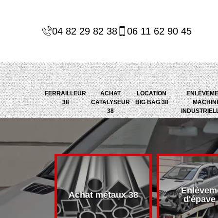
04 82 29 82 38
06 11 62 90 45
FERRAILLEUR
ACHAT
LOCATION
ENLÈVEM
38
CATALYSEUR
BIG BAG 38
MACHIN
38
INDUSTRIEL
Enlèvem
alyseur 38
Achat métaux 38
d'épave