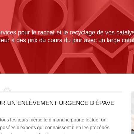
ices pour le rachat et le recyclage de vos cataly
cteur à des prix du cours du jour avec un large cat
UR UN ENLÈVEMENT URGENCE D’ÉPAVE
 tous les jours même le dimanche pour effectuer un
posées d'experts qui connaissent bien les procédés