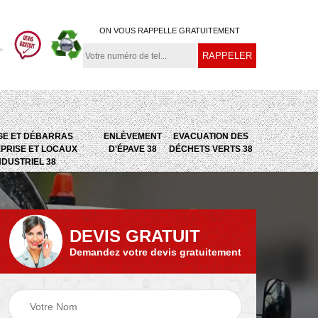
ON VOUS RAPPELLE GRATUITEMENT
GE ET DÉBARRAS
ENLÈVEMENT
EVACUATION DES
PRISE ET LOCAUX
D'ÉPAVE 38
DÉCHETS VERTS 38
NDUSTRIEL 38
DEVIS GRATUIT
Demandez votre devis gratuitement
e
Evacuation des
Epaviste 38
déchets verts 38