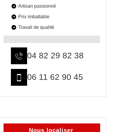
Artisan passionné
Prix imbattable
Travail de qualité
04 82 29 82 38
06 11 62 90 45
Nous localiser