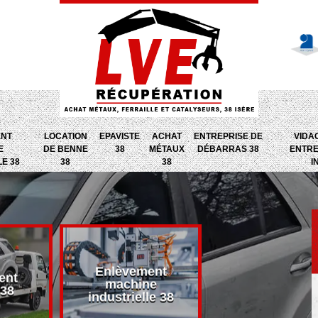
ENT
LOCATION
EPAVISTE
ACHAT
ENTREPRISE DE
VIDA
E
DE BENNE
38
MÉTAUX
DÉBARRAS 38
ENTRE
LE 38
38
38
I
Enlèvement
ent
Entreprise d
machine
 38
débarras 38
industrielle 38