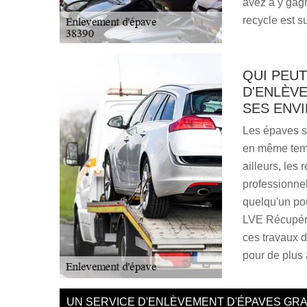
avez à y gagn
recycle est s
QUI PEU
D'ENLÈVE
SES ENVI
Les épaves s
en même temp
ailleurs, les
professionne
quelqu'un po
LVE Récupéra
ces travaux d
pour de plus 
UN SERVICE D'ENLÈVEMENT D'ÉPAVES GRA