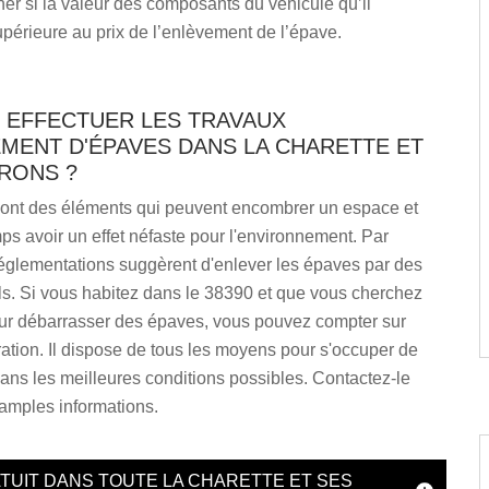
er si la valeur des composants du véhicule qu’il
upérieure au prix de l’enlèvement de l’épave.
T EFFECTUER LES TRAVAUX
MENT D'ÉPAVES DANS LA CHARETTE ET
RONS ?
ont des éléments qui peuvent encombrer un espace et
s avoir un effet néfaste pour l'environnement. Par
 réglementations suggèrent d'enlever les épaves par des
ls. Si vous habitez dans le 38390 et que vous cherchez
ur débarrasser des épaves, vous pouvez compter sur
tion. Il dispose de tous les moyens pour s'occuper de
ans les meilleures conditions possibles. Contactez-le
amples informations.
TUIT DANS TOUTE LA CHARETTE ET SES