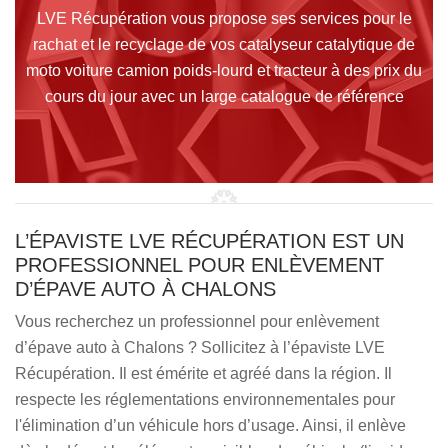
LVE Récupération vous propose ses services pour le
rachat et le recyclage de vos catalyseur catalytique de
moto voiture camion poids-lourd et tracteur à des prix du
cours du jour avec un large catalogue de référence
L’ÉPAVISTE LVE RÉCUPÉRATION EST UN
PROFESSIONNEL POUR ENLÈVEMENT
D’ÉPAVE AUTO À CHALONS
Vous recherchez un professionnel pour enlèvement
d’épave auto à Chalons ? Sollicitez à l’épaviste LVE
Récupération. Il est émérite et agréé dans la région. Il
respecte les réglementations environnementales pour
l'élimination d’un véhicule hors d’usage. Ainsi, il enlève