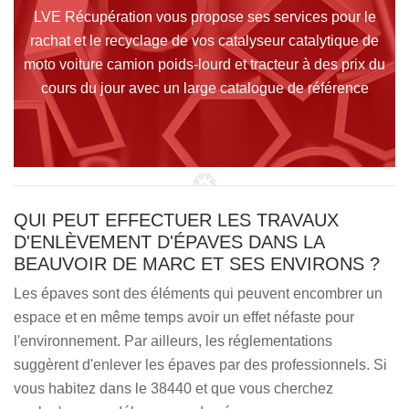
LVE Récupération vous propose ses services pour le
rachat et le recyclage de vos catalyseur catalytique de
moto voiture camion poids-lourd et tracteur à des prix du
cours du jour avec un large catalogue de référence
QUI PEUT EFFECTUER LES TRAVAUX
D'ENLÈVEMENT D'ÉPAVES DANS LA
BEAUVOIR DE MARC ET SES ENVIRONS ?
Les épaves sont des éléments qui peuvent encombrer un
espace et en même temps avoir un effet néfaste pour
l'environnement. Par ailleurs, les réglementations
suggèrent d'enlever les épaves par des professionnels. Si
vous habitez dans le 38440 et que vous cherchez