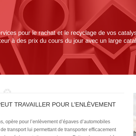
ices pour le rachat et le recyclage de vos cataly
cteur à des prix du cours du jour avec un large cat
PEUT TRAVAILLER POUR L’ENLÈVEMENT
ns, opère pour l’enlèvement d’épaves d’automobiles
de transport lui permettant de transporter efficacement