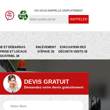
ON VOUS RAPPELLE GRATUITEMENT
GE ET DÉBARRAS
ENLÈVEMENT
EVACUATION DES
PRISE ET LOCAUX
D'ÉPAVE 38
DÉCHETS VERTS 38
NDUSTRIEL 38
DEVIS GRATUIT
Demandez votre devis gratuitement
e
Evacuation des
Epaviste 38
déchets verts 38