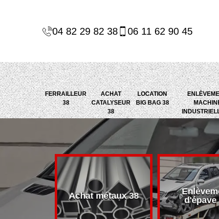
04 82 29 82 38
06 11 62 90 45
FERRAILLEUR
ACHAT
LOCATION
ENLÈVEM
38
CATALYSEUR
BIG BAG 38
MACHIN
38
INDUSTRIEL
Enlèvem
alyseur 38
Achat métaux 38
d'épave