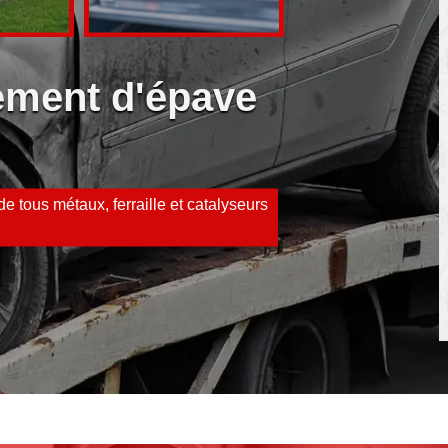
vement d'épave
e tous métaux, ferraille et catalyseurs