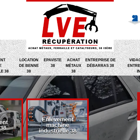
ENT
LOCATION
EPAVISTE
ACHAT
ENTREPRISE DE
VIDA
E
DE BENNE
38
MÉTAUX
DÉBARRAS 38
ENTRE
LE 38
38
38
I
Enlèvement
ent
Entreprise d
machine
 38
débarras 38
industrielle 38