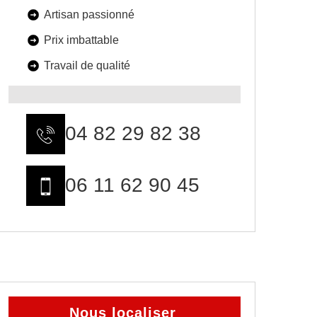
Artisan passionné
Prix imbattable
Travail de qualité
04 82 29 82 38
06 11 62 90 45
Nous localiser