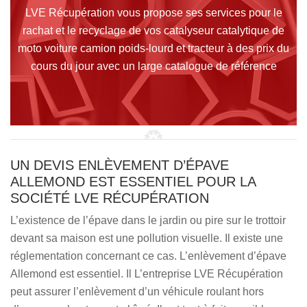
LVE Récupération vous propose ses services pour le
rachat et le recyclage de vos catalyseur catalytique de
moto voiture camion poids-lourd et tracteur à des prix du
cours du jour avec un large catalogue de référence
UN DEVIS ENLÈVEMENT D’ÉPAVE
ALLEMOND EST ESSENTIEL POUR LA
SOCIÉTÉ LVE RÉCUPÉRATION
L’existence de l’épave dans le jardin ou pire sur le trottoir
devant sa maison est une pollution visuelle. Il existe une
réglementation concernant ce cas. L’enlèvement d’épave
Allemond est essentiel. Il L’entreprise LVE Récupération
peut assurer l’enlèvement d’un véhicule roulant hors