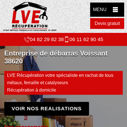
MENU
Devis gratuit
04 82 29 82 38
06 11 62 90 45
Entreprise de débarras Voissant
38620
LVE Récupération votre spécialiste en rachat de tous
métaux, ferraille et catalyseurs
Récupération à domicile
VOIR NOS REALISATIONS