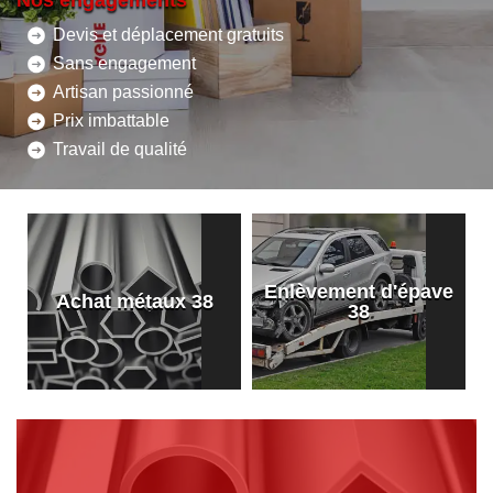
Nos engagements
Devis et déplacement gratuits
Sans engagement
Artisan passionné
Prix imbattable
Travail de qualité
Enlèvement d'épave
8
Achat métaux 38
38