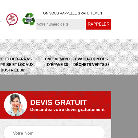
ON VOUS RAPPELLE GRATUITEMENT
GE ET DÉBARRAS
ENLÈVEMENT
EVACUATION DES
PRISE ET LOCAUX
D'ÉPAVE 38
DÉCHETS VERTS 38
NDUSTRIEL 38
DEVIS GRATUIT
Demandez votre devis gratuitement
e
Evacuation des
Epaviste 38
déchets verts 38