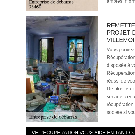
amples inform
REMETTE
PROJET 
VILLEMOI
Vous pouvez 
Récupération 
disposée à v
Récupération 
réussi de vot
De plus, en f
servir et cer
récupération 
société si vou
LVE RÉCUPÉRATION VOUS AIDE EN TANT Q