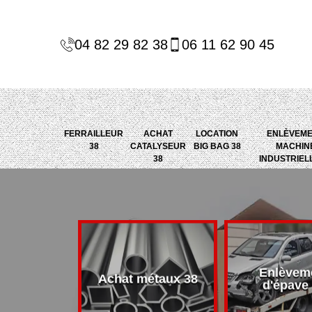
04 82 29 82 38
06 11 62 90 45
FERRAILLEUR
ACHAT
LOCATION
ENLÈVEM
38
CATALYSEUR
BIG BAG 38
MACHIN
38
INDUSTRIEL
Enlèvem
alyseur 38
Achat métaux 38
d'épave