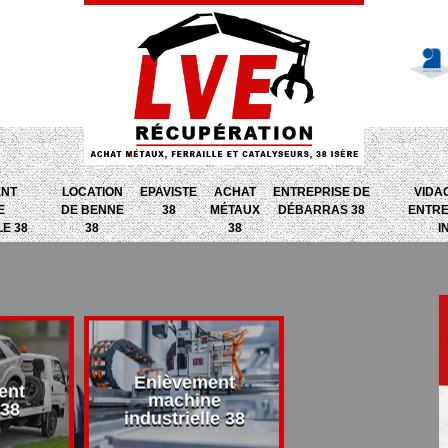
ENT
LOCATION
EPAVISTE
ACHAT
ENTREPRISE DE
VIDA
E
DE BENNE
38
MÉTAUX
DÉBARRAS 38
ENTRE
LE 38
38
38
I
Enlèvement
ent
Entreprise d
machine
 38
débarras 38
industrielle 38