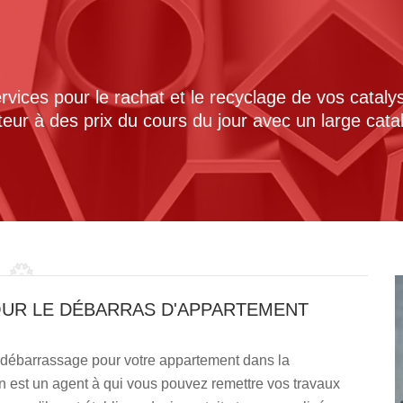
ices pour le rachat et le recyclage de vos cataly
cteur à des prix du cours du jour avec un large cat
OUR LE DÉBARRAS D'APPARTEMENT
n débarrassage pour votre appartement dans la
n est un agent à qui vous pouvez remettre vos travaux