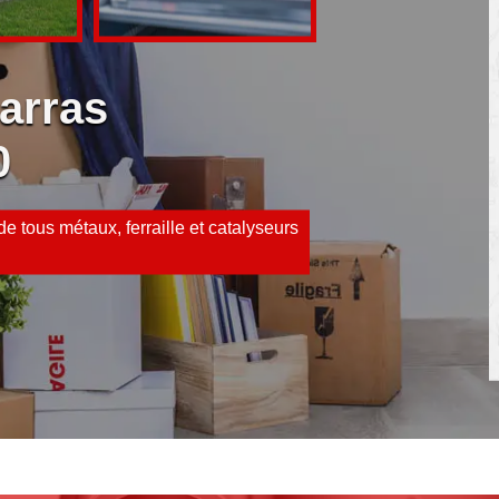
arras
0
e tous métaux, ferraille et catalyseurs