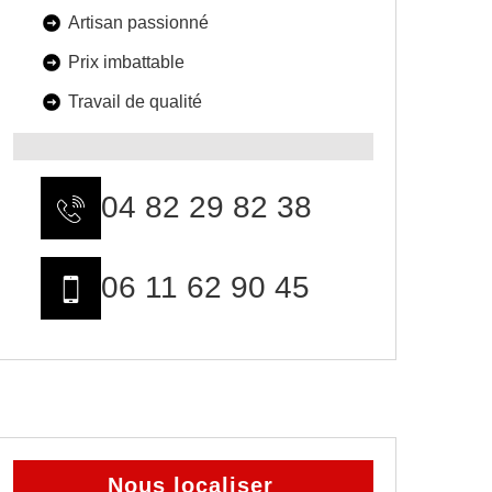
Artisan passionné
Prix imbattable
Travail de qualité
04 82 29 82 38
06 11 62 90 45
Nous localiser