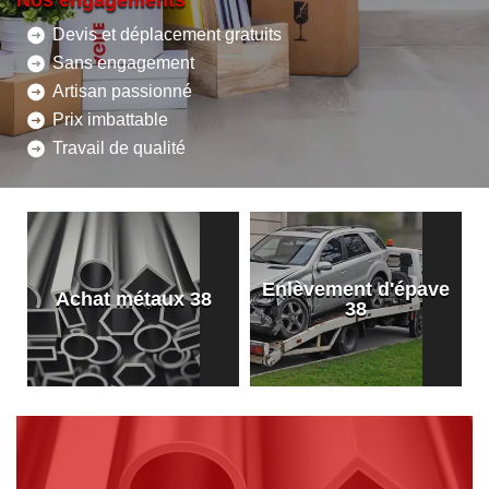
Nos engagements
Devis et déplacement gratuits
Sans engagement
Artisan passionné
Prix imbattable
Travail de qualité
Enlèvement d'épave
8
Achat métaux 38
38