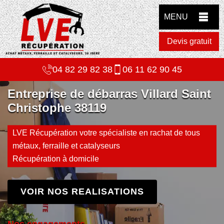
MENU
Devis gratuit
04 82 29 82 38
06 11 62 90 45
Entreprise de débarras Villard Saint
Christophe 38119
LVE Récupération votre spécialiste en rachat de tous
métaux, ferraille et catalyseurs
Récupération à domicile
VOIR NOS REALISATIONS