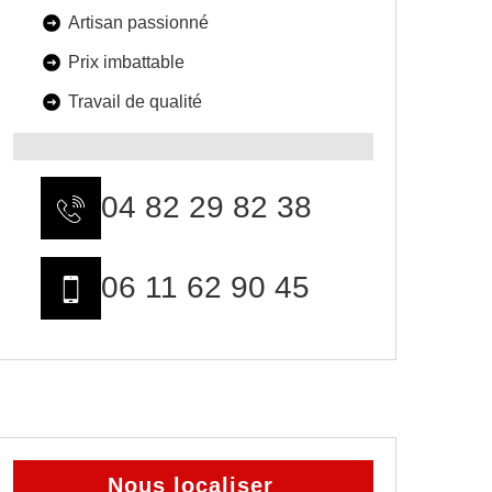
Artisan passionné
Prix imbattable
Travail de qualité
04 82 29 82 38
06 11 62 90 45
Nous localiser