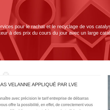
ices pour le rachat et le recyclage de vos cataly
cteur à des prix du cours du jour avec un large cat
RAS VELANNE APPLIQUÉ PAR LVE
aître avec précision le tarif entreprise de débarras
s offre la possibilité, en effet, de correctement vous