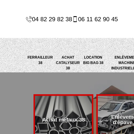
04 82 29 82 38
06 11 62 90 45
FERRAILLEUR
ACHAT
LOCATION
ENLÈVEM
38
CATALYSEUR
BIG BAG 38
MACHIN
38
INDUSTRIEL
Enlèvem
alyseur 38
Achat métaux 38
d'épave