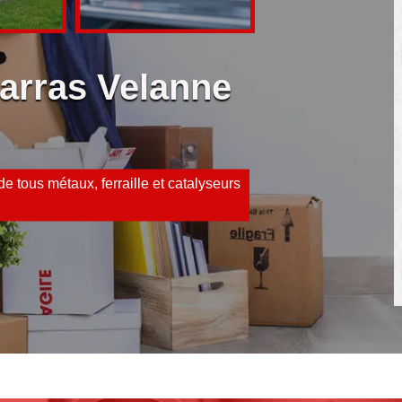
barras Velanne
e tous métaux, ferraille et catalyseurs