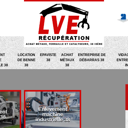
ENT
LOCATION
EPAVISTE
ACHAT
ENTREPRISE DE
VIDA
E
DE BENNE
38
MÉTAUX
DÉBARRAS 38
ENTRE
LE 38
38
38
I
Enlèvement
ent
Entreprise d
machine
 38
débarras 38
industrielle 38