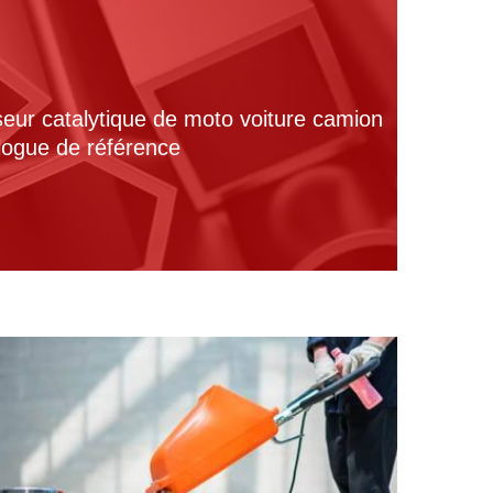
seur catalytique de moto voiture camion
alogue de référence