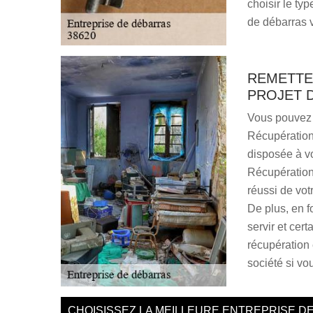
choisir le typ
de débarras 
REMETTE
PROJET 
Vous pouvez 
Récupération 
disposée à v
Récupération 
réussi de vot
De plus, en f
servir et cer
récupération 
société si vou
CHOISISSEZ LA MEILLEURE ENTREPRISE D