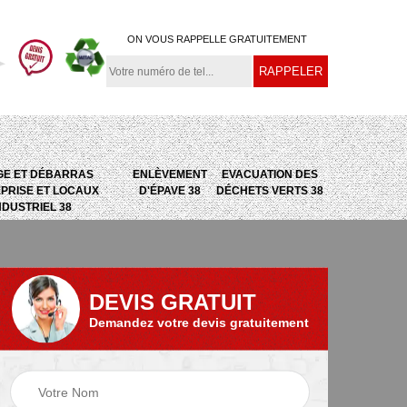
ON VOUS RAPPELLE GRATUITEMENT
GE ET DÉBARRAS
ENLÈVEMENT
EVACUATION DES
PRISE ET LOCAUX
D'ÉPAVE 38
DÉCHETS VERTS 38
NDUSTRIEL 38
DEVIS GRATUIT
Demandez votre devis gratuitement
e
Evacuation des
Epaviste 38
déchets verts 38