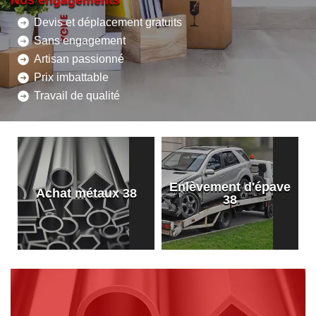
Nos engagements
Devis et déplacement gratuits
Sans engagement
Artisan passionné
Prix imbattable
Travail de qualité
Enlèvement d'épave
8
Achat métaux 38
38