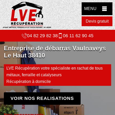
MENU
Devis gratuit
04 82 29 82 38
06 11 62 90 45
Entreprise de débarras Vaulnaveys
Le Haut 38410
LVE Récupération votre spécialiste en rachat de tous
métaux, ferraille et catalyseurs
Récupération à domicile
VOIR NOS REALISATIONS