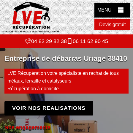
MENU
Devis gratuit
04 82 29 82 38
06 11 62 90 45
Entreprise de débarras Uriage 38410
LVE Récupération votre spécialiste en rachat de tous
métaux, ferraille et catalyseurs
Récupération à domicile
VOIR NOS REALISATIONS
Nos engagements