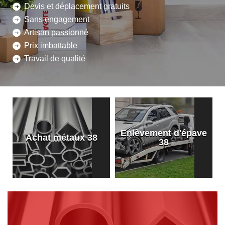
Devis et déplacement gratuits
Sans engagement
Artisan passionné
Prix imbattable
Travail de qualité
Enlèvement d'épave
8
Achat métaux 38
38